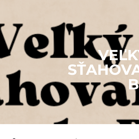
VEĽK
SŤAHOVA
B