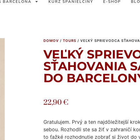
S BARCELONA
KURZ ŠPANIELČINY
E-SHOP
BL
DOMOV
/
TOURS
/ VEĽKÝ SPRIEVODCA SŤAHOVA
VEĽKÝ SPRIEV
SŤAHOVANIA S
DO BARCELON
22,90
€
Gratulujem. Prvý a ten najdôležitejší kr
sebou. Rozhodli ste sa žiť v zahraničí k
to ťažké rozhodnutie zobrať si život do 