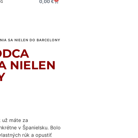
0,00
€
OG
NIA SA NIELEN DO BARCELONY
ODCA
A NIELEN
Y
ok už máte za
onkrétne v Španielsku. Bolo
vlastných rúk a opustiť