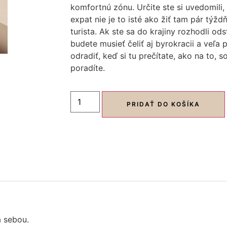
komfortnú zónu. Určite ste si uvedomili, 
expat nie je to isté ako žiť tam pár týž
turista. Ak ste sa do krajiny rozhodli od
budete musieť čeliť aj byrokracii a veľa 
odradiť, keď si tu prečítate, ako na to, 
poradíte.
PRIDAŤ DO KOŠÍKA
a sebou.