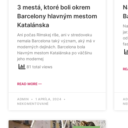
3 mestá, ktoré boli okrem
N
Barcelony hlavným mestom
B
Katalánska
Na
ja
Ani počas Rímskej ríše, ani v stredoveku
od
nemala Barcelona taký význam, aký má v
fa
moderných dejinách. Barcelona bola
hlavným mestom Katalánska po väčšinu
jeho modernej
81 total views
RE
READ MORE —
ADMIN
1 APRÍLA, 2024
AD
NEKOMENTOVANÉ
NE