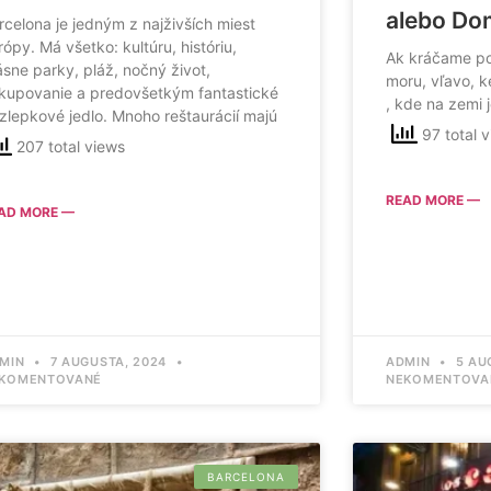
alebo Do
rcelona je jedným z najživších miest
rópy. Má všetko: kultúru, históriu,
Ak kráčame p
ásne parky, pláž, nočný život,
moru, vľavo, 
kupovanie a predovšetkým fantastické
, kde na zemi 
zlepkové jedlo. Mnoho reštaurácií majú
97 total 
207 total views
READ MORE —
AD MORE —
MIN
7 AUGUSTA, 2024
ADMIN
5 AU
KOMENTOVANÉ
NEKOMENTOVA
BARCELONA