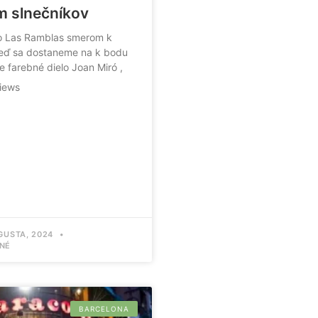
m slnečníkov
o Las Ramblas smerom k
keď sa dostaneme na k bodu
je farebné dielo Joan Miró ,
views
GUSTA, 2024
NÉ
BARCELONA