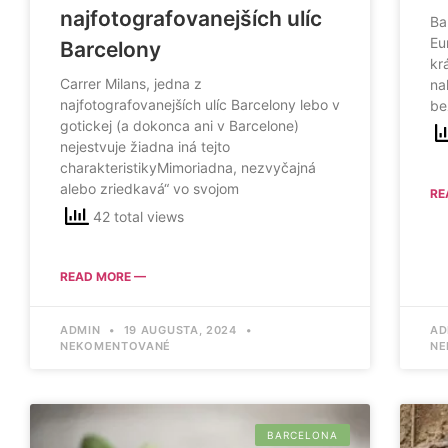
najfotografovanejších ulíc
Ba
Eu
Barcelony
kr
Carrer Milans, jedna z
na
najfotografovanejších ulíc Barcelony lebo v
be
gotickej (a dokonca ani v Barcelone)
nejestvuje žiadna iná tejto
charakteristikyMimoriadna, nezvyčajná
alebo zriedkavá“ vo svojom
RE
42 total views
READ MORE —
ADMIN
19 AUGUSTA, 2024
AD
NEKOMENTOVANÉ
NE
BARCELONA