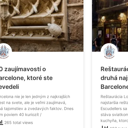
0 zaujímavostí o
Reštaurác
arcelone, ktoré ste
druhá naj
evedeli
Barcelon
rcelona nie je len jedným z najkrajších
Reštaurácia Lo
est na svete, ale je veľmi zaujímavá,
najstaršia rešt
ná tajomstiev a zvedavých faktov. Dnes
Escudellers s
m poviem 40 kuriozít /
stáva sviatko
kuchyňa, ktor
265 total views