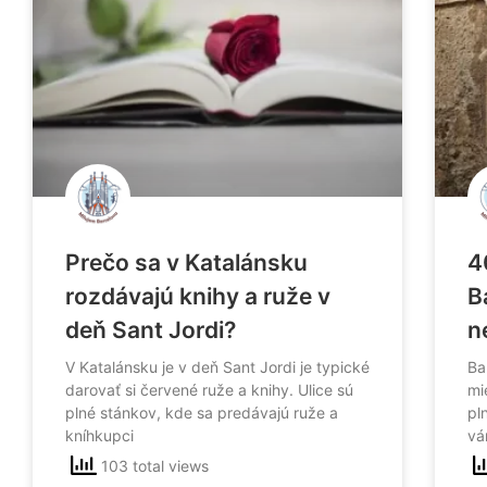
Prečo sa v Katalánsku
4
rozdávajú knihy a ruže v
B
deň Sant Jordi?
n
V Katalánsku je v deň Sant Jordi je typické
Ba
darovať si červené ruže a knihy. Ulice sú
mi
plné stánkov, kde sa predávajú ruže a
pl
kníhkupci
vá
103 total views