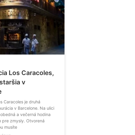
ia Los Caracoles,
staršia v
e
s Caracoles je druhá
aurácia v Barcelone. Na ulici
a obedná a večerná hodina
m pre zmysly. Otvorená
ou musíte