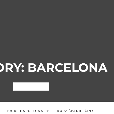
ORY: BARCELONA
TOURS BARCELONA
KURZ ŠPANIELČINY