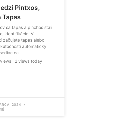
edzi Pintxos,
a Tapas
ov sa tapas a pinchos stali
j identifikácie. V
ď začujete tapas alebo
skutočnosti automaticky
 sediac na
 views
, 2 views today
ARCA, 2024
NÉ