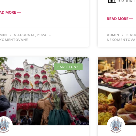
103 total
AD MORE —
READ MORE —
MIN
5 AUGUSTA, 2024
ADMIN
5 AU
KOMENTOVANÉ
NEKOMENTOVA
BARCELONA