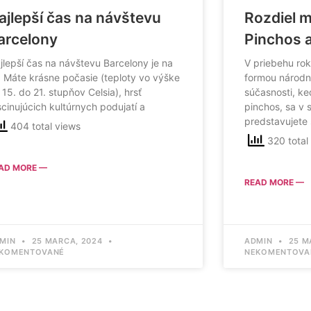
ajlepší čas na návštevu
Rozdiel m
arcelony
Pinchos 
jlepší čas na návštevu Barcelony je na
V priebehu rok
r. Máte krásne počasie (teploty vo výške
formou národne
 15. do 21. stupňov Celsia), hrsť
súčasnosti, ke
scinujúcich kultúrnych podujatí a
pinchos, sa v 
predstavujete
404 total views
320 total
AD MORE —
READ MORE —
MIN
25 MARCA, 2024
ADMIN
25 M
KOMENTOVANÉ
NEKOMENTOVA