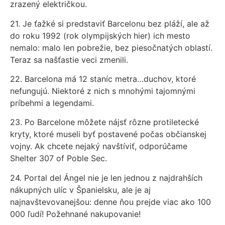
zrazený električkou.
21. Je ťažké si predstaviť Barcelonu bez pláží, ale až
do roku 1992 (rok olympijských hier) ich mesto
nemalo: malo len pobrežie, bez piesočnatých oblastí.
Teraz sa našťastie veci zmenili.
22. Barcelona má 12 staníc metra…duchov, ktoré
nefungujú. Niektoré z nich s mnohými tajomnými
príbehmi a legendami.
23. Po Barcelone môžete nájsť rôzne protiletecké
kryty, ktoré museli byť postavené počas občianskej
vojny. Ak chcete nejaký navštíviť, odporúčame
Shelter 307 of Poble Sec.
24. Portal del Ángel nie je len jednou z najdrahších
nákupných ulíc v Španielsku, ale je aj
najnavštevovanejšou: denne ňou prejde viac ako 100
000 ľudí! Požehnané nakupovanie!