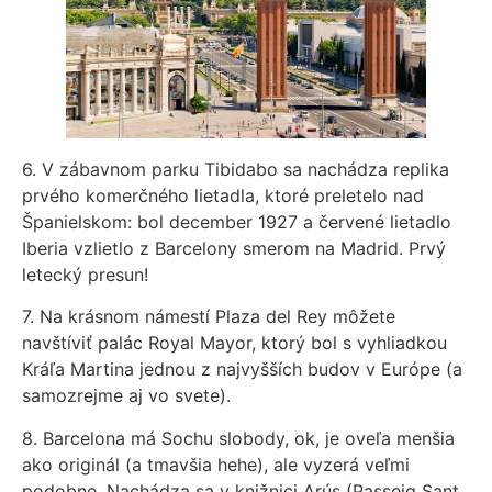
6. V zábavnom parku Tibidabo sa nachádza replika
prvého komerčného lietadla, ktoré preletelo nad
Španielskom: bol december 1927 a červené lietadlo
Iberia vzlietlo z Barcelony smerom na Madrid. Prvý
letecký presun!
7. Na krásnom námestí Plaza del Rey môžete
navštíviť palác Royal Mayor, ktorý bol s vyhliadkou
Kráľa Martina jednou z najvyšších budov v Európe (a
samozrejme aj vo svete).
8. Barcelona má Sochu slobody, ok, je oveľa menšia
ako originál (a tmavšia hehe), ale vyzerá veľmi
podobne. Nachádza sa v knižnici Arús (Passeig Sant