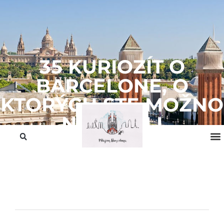
35 KURIOZÍT O
BARCELONE, O
KTORÝCH STE MOŽNO
NEVEDELI