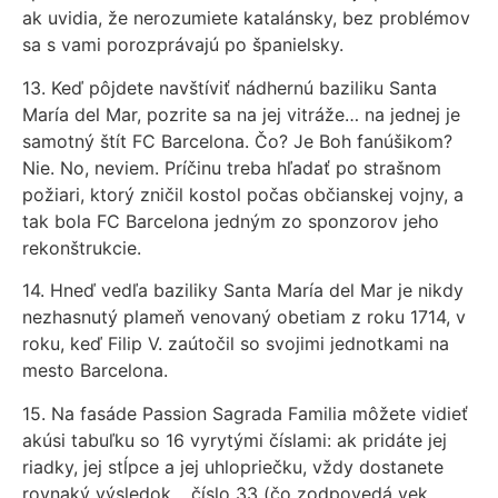
ak uvidia, že nerozumiete katalánsky, bez problémov
sa s vami porozprávajú po španielsky.
13. Keď pôjdete navštíviť nádhernú baziliku Santa
María del Mar, pozrite sa na jej vitráže… na jednej je
samotný štít FC Barcelona. Čo? Je Boh fanúšikom?
Nie. No, neviem. Príčinu treba hľadať po strašnom
požiari, ktorý zničil kostol počas občianskej vojny, a
tak bola FC Barcelona jedným zo sponzorov jeho
rekonštrukcie.
14. Hneď vedľa baziliky Santa María del Mar je nikdy
nezhasnutý plameň venovaný obetiam z roku 1714, v
roku, keď Filip V. zaútočil so svojimi jednotkami na
mesto Barcelona.
15. Na fasáde Passion Sagrada Familia môžete vidieť
akúsi tabuľku so 16 vyrytými číslami: ak pridáte jej
riadky, jej stĺpce a jej uhlopriečku, vždy dostanete
rovnaký výsledok… číslo 33 (čo zodpovedá vek