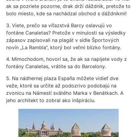
ak sa pozriete pozorne, drak drží dáždnik, pretože to
bolo miesto, kde sa nachádzal obchod s dáždnikmi!
3. Viete, prečo sa víťazstvá Barcy oslavujú vo
fontáne Canaletas? Pretože v minulosti sa výsledky
zápasov zapisovali na plagát v sídle Športových
novín „La Rambla“, ktorý bol veľmi blízko fontány.
4. Mimochodom, hovorí sa, že ak sa napijete vody z
fontány Canaletas, vrátite sa do Barcelony.
5. Na nádhernej plaza España môžete vidieť dve
veže, ktoré sa určite až podozrivo podobajú na
zvonicu na Námestí svätého Marka v Benátkach. A
jeho architekt to zobral ako inšpiráciu.