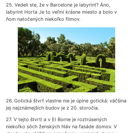
25. Vedeli ste, že v Barcelone je labyrint? Áno,
labyrint Horta Je to veľmi krásne miesto a bolo v
ňom natočených niekoľko filmov.
26. Gotická štvrť vlastne nie je úplne gotická: väčšina
jej najznámejších budov je z 20. storočia.
27. V tejto štvrti a v El Borne je roztrúsených
niekoľko sôch ženských hláv na fasáde domov. V