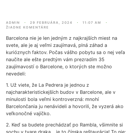
ADMIN
29 FEBRUÁRA, 2024
11:07 AM
ŽIADNE KOMENTÁRE
Barcelona nie je len jedným z najkrajších miest na
svete, ale je aj veľmi zaujímavá, plná záhad a
kurióznych faktov. Počas vášho pobytu sa o nej veľa
naučite ale ešte predtým vám prezradím 35
zaujímavostí o Barcelone, o ktorých ste možno
nevedeli:
1. Už viete, že La Pedrera je jednou z
najcharakteristickejších budov v Barcelone, ale v
minulosti bola veľmi kontroverzná: mnohí
Barcelončania ju nenávideli a hovorili, že vyzerá ako
veľkonočné vajíčko.
2. Keď sa budete prechádzať po Rambla, všimnite si
sochu v tvare draka… je to čínska reštaurácia! To nie: