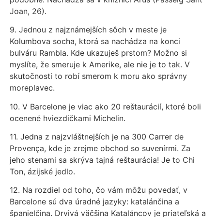
Joan, 26).
9. Jednou z najznámejších sôch v meste je
Kolumbova socha, ktorá sa nachádza na konci
bulváru Rambla. Kde ukazuješ prstom? Možno si
myslíte, že smeruje k Amerike, ale nie je to tak. V
skutočnosti to robí smerom k moru ako správny
moreplavec.
10. V Barcelone je viac ako 20 reštaurácií, ktoré boli
ocenené hviezdičkami Michelin.
11. Jedna z najzvláštnejších je na 300 Carrer de
Provença, kde je zrejme obchod so suvenírmi. Za
jeho stenami sa skrýva tajná reštaurácia! Je to Chi
Ton, ázijské jedlo.
12. Na rozdiel od toho, čo vám môžu povedať, v
Barcelone sú dva úradné jazyky: katalánčina a
španielčina. Drvivá väčšina Kataláncov je priateľská a