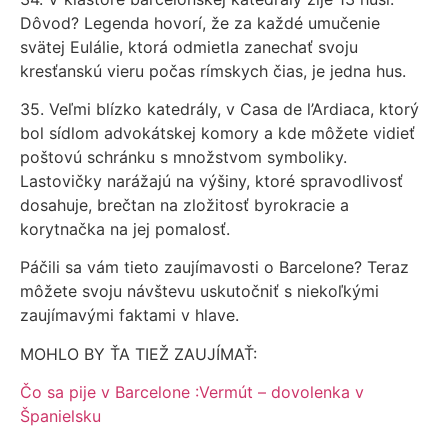
Dôvod? Legenda hovorí, že za každé umučenie
svätej Eulálie, ktorá odmietla zanechať svoju
kresťanskú vieru počas rímskych čias, je jedna hus.
35. Veľmi blízko katedrály, v Casa de l’Ardiaca, ktorý
bol sídlom advokátskej komory a kde môžete vidieť
poštovú schránku s množstvom symboliky.
Lastovičky narážajú na výšiny, ktoré spravodlivosť
dosahuje, brečtan na zložitosť byrokracie a
korytnačka na jej pomalosť.
Páčili sa vám tieto zaujímavosti o Barcelone? Teraz
môžete svoju návštevu uskutočniť s niekoľkými
zaujímavými faktami v hlave.
MOHLO BY ŤA TIEŽ ZAUJÍMAŤ:
Čo sa pije v Barcelone :Vermút – dovolenka v
Španielsku