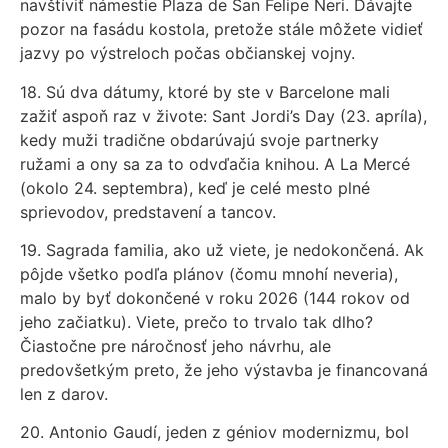
navštíviť námestie Plaza de San Felipe Neri. Dávajte
pozor na fasádu kostola, pretože stále môžete vidieť
jazvy po výstreloch počas občianskej vojny.
18. Sú dva dátumy, ktoré by ste v Barcelone mali
zažiť aspoň raz v živote: Sant Jordi’s Day (23. apríla),
kedy muži tradične obdarúvajú svoje partnerky
ružami a ony sa za to odvďačia knihou. A La Mercé
(okolo 24. septembra), keď je celé mesto plné
sprievodov, predstavení a tancov.
19. Sagrada familia, ako už viete, je nedokončená. Ak
pôjde všetko podľa plánov (čomu mnohí neveria),
malo by byť dokončené v roku 2026 (144 rokov od
jeho začiatku). Viete, prečo to trvalo tak dlho?
Čiastočne pre náročnosť jeho návrhu, ale
predovšetkým preto, že jeho výstavba je financovaná
len z darov.
20. Antonio Gaudí, jeden z géniov modernizmu, bol