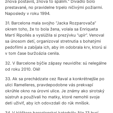
znova postaviš, znova to spálim.“ Divadlo bolo
prestavané, no pravidelne trpelo ničivými požiarmi.
Naposledy v roku 1994.
31. Barcelona mala svojho “Jacka Rozparovača”
okrem toho, že to bola žena, volala sa Enriqueta
Martí Ripollés a vyslúžila si prezývku “upír”. Venoval
sa únosom detí, organizoval stretnutia s bohatými
pedofilmi a zabíjala ich, aby im odobrala krv, ktorú si
v tom čase buržoázia cenila.
32. V Barcelone býčie zápasy neuvidíte: sú nelegálne
od roku 2010. Olé!
33. Ak sa prechádzate cez Raval a konkrétnejšie po
ulici Ramelleres, pravdepodobne vás prekvapí
okrúhle okno na úrovni ulice. Je známy ako sirotský
sústruh a používali ho matky, ktoré nemohli svoje
deti uživiť, aby ich odovzdali do rúk mníšok.
34. V kláštore barcelonskej katedrály žije 13 husí.