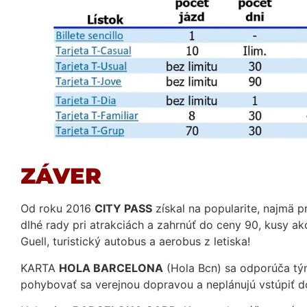
ZÁVER
Od roku 2016
CITY PASS
získal na popularite, najmä p
dlhé rady pri atrakciách a zahrnúť do ceny 90, kusy ako
Guell, turistický autobus a aerobus z letiska!
KARTA
HOLA BARCELONA
(Hola Bcn) sa odporúča tým
pohybovať sa verejnou dopravou a neplánujú vstúpiť d