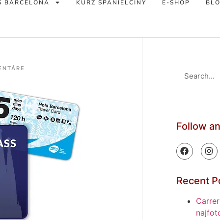
S BARCELONA
KURZ ŠPANIELČINY
E-SHOP
BL
ENTÁRE
Follow a
Recent P
Carrer
najfot