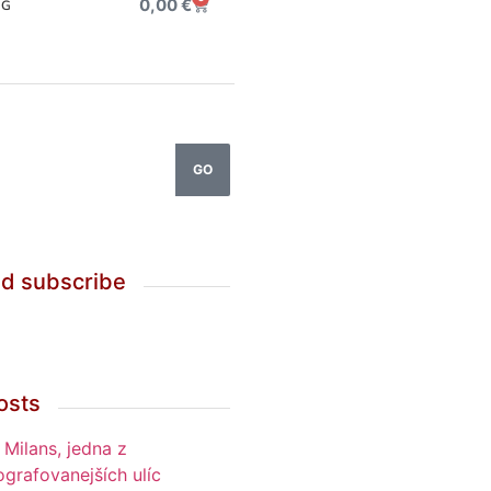
0,00
€
OG
GO
nd subscribe
osts
 Milans, jedna z
ografovanejších ulíc