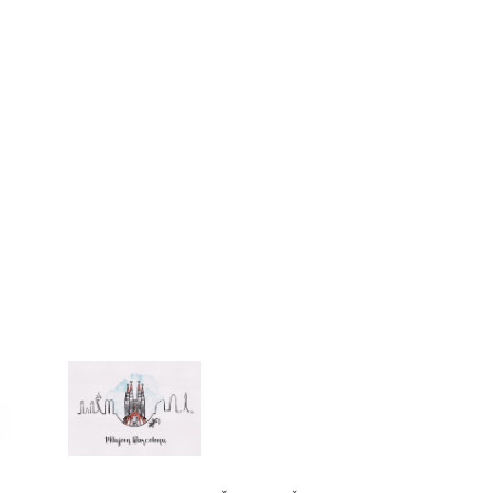
PASS, HOLA BCN,
NA CARD ALEBO T
10