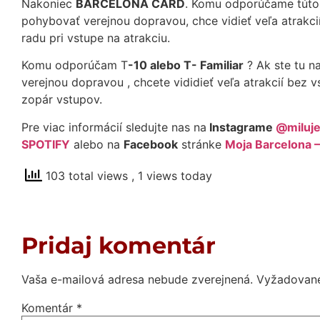
Nakoniec
BARCELONA CARD
. Komu odporúčame túto 
pohybovať verejnou dopravou, chce vidieť veľa atrakcií
radu pri vstupe na atrakciu.
Komu odporúčam T
-10 alebo T- Familiar
? Ak ste tu n
verejnou dopravou , chcete vididieť veľa atrakcií bez v
zopár vstupov.
Pre viac informácií sledujte nas na
Instagrame
@miluj
SPOTIFY
alebo na
Facebook
stránke
Moja Barcelona 
103 total views
, 1 views today
Pridaj komentár
Vaša e-mailová adresa nebude zverejnená.
Vyžadované
Komentár
*