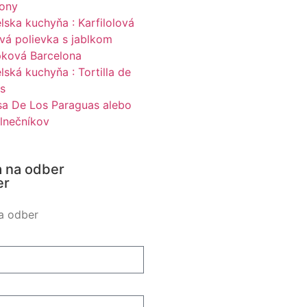
lony
lska kuchyňa : Karfilolová
vá polievka s jablkom
pková Barcelona
lská kuchyňa : Tortilla de
s
sa De Los Paraguas alebo
lnečníkov
a na odber
er
na odber