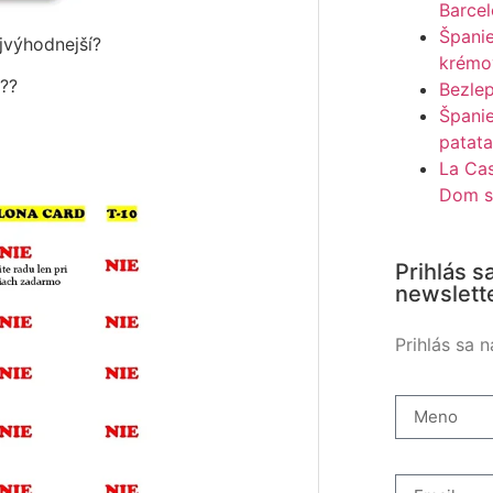
Barce
Španie
jvýhodnejší?
krémo
??
Bezle
Španie
patata
La Ca
Dom s
Prihlás s
newslett
Prihlás sa 